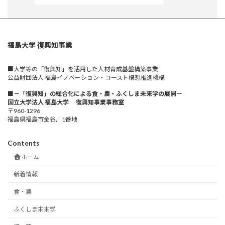
福島大学 復興知事業
■大学等の「復興知」を活用した人材育成基盤構築事業
公益財団法人 福島イノベーション・コースト構想推進機構
■－「復興知」の総合化による食・農・ふくしま未来学の展開－
国立大学法人 福島大学 復興知事業事務室
〒960-1296
福島県福島市金谷川1番地
Contents
ホーム
新着情報
食・農
ふくしま未来学