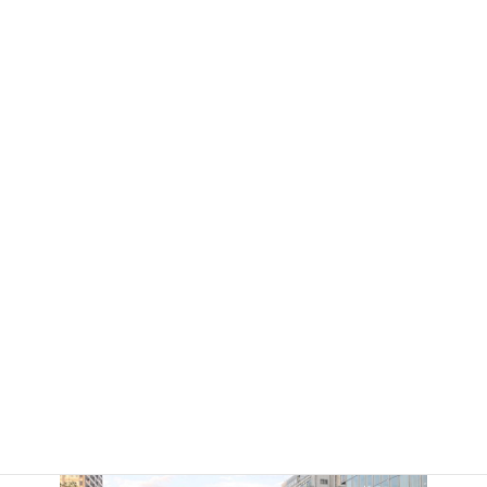
坂下ダムウォーキングイ
ベント（双葉郡大熊町）
JICA版 みらいバス
カスミソウ収獲（大沼郡
宝鏡寺 伝言館（双葉郡
金山町）
楢葉町）