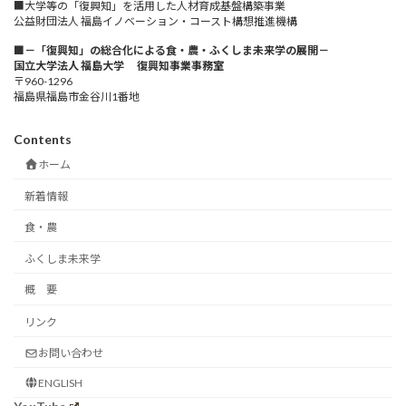
■大学等の「復興知」を活用した人材育成基盤構築事業
公益財団法人 福島イノベーション・コースト構想推進機構
■－「復興知」の総合化による食・農・ふくしま未来学の展開－
国立大学法人 福島大学 復興知事業事務室
〒960-1296
福島県福島市金谷川1番地
Contents
ホーム
新着情報
食・農
ふくしま未来学
概 要
リンク
お問い合わせ
ENGLISH