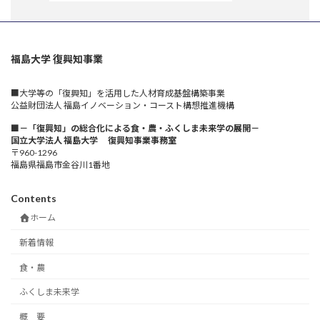
福島大学 復興知事業
■大学等の「復興知」を活用した人材育成基盤構築事業
公益財団法人 福島イノベーション・コースト構想推進機構
■－「復興知」の総合化による食・農・ふくしま未来学の展開－
国立大学法人 福島大学 復興知事業事務室
〒960-1296
福島県福島市金谷川1番地
Contents
ホーム
新着情報
食・農
ふくしま未来学
概 要