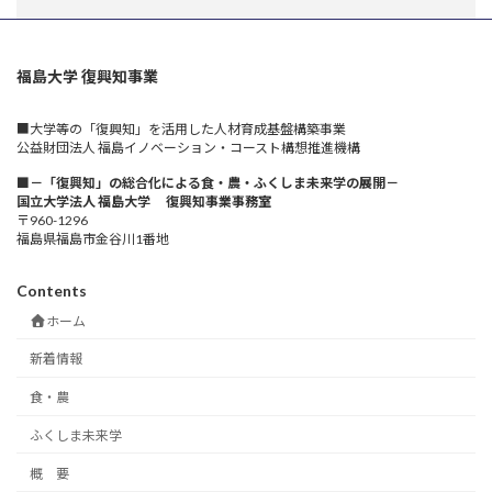
福島大学 復興知事業
■大学等の「復興知」を活用した人材育成基盤構築事業
公益財団法人 福島イノベーション・コースト構想推進機構
■－「復興知」の総合化による食・農・ふくしま未来学の展開－
国立大学法人 福島大学 復興知事業事務室
〒960-1296
福島県福島市金谷川1番地
Contents
ホーム
新着情報
食・農
ふくしま未来学
概 要