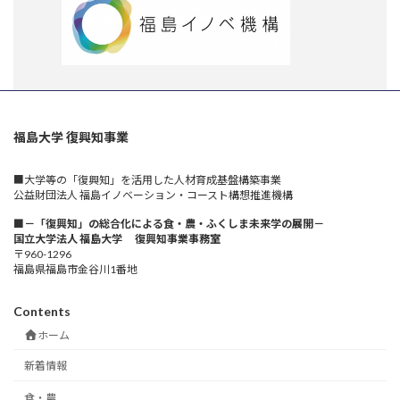
福島大学 復興知事業
■大学等の「復興知」を活用した人材育成基盤構築事業
公益財団法人 福島イノベーション・コースト構想推進機構
■－「復興知」の総合化による食・農・ふくしま未来学の展開－
国立大学法人 福島大学 復興知事業事務室
〒960-1296
福島県福島市金谷川1番地
Contents
ホーム
新着情報
食・農