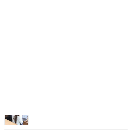
大熊町・阿部翔太郎様にご講義いただきました。
2026年7月28日
特産物の高付加価値商品 試作がスタートしまし
た。
2026年6月25日
「むらの大学」が始動します｡
2026年4月13日
「協働プロジェクト学修」が始動します。
2026年4月10日