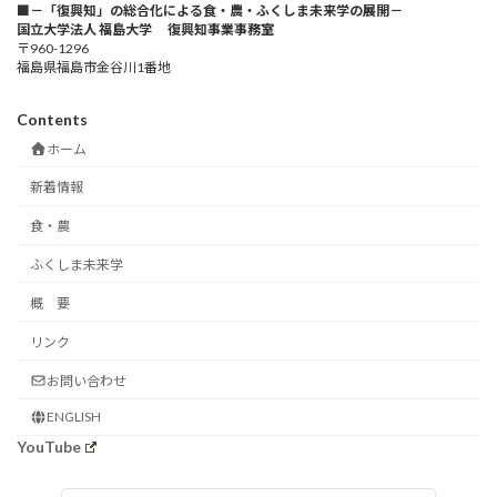
■－「復興知」の総合化による食・農・ふくしま未来学の展開－
国立大学法人 福島大学 復興知事業事務室
〒960-1296
福島県福島市金谷川1番地
Contents
ホーム
新着情報
食・農
ふくしま未来学
概 要
リンク
お問い合わせ
ENGLISH
YouTube