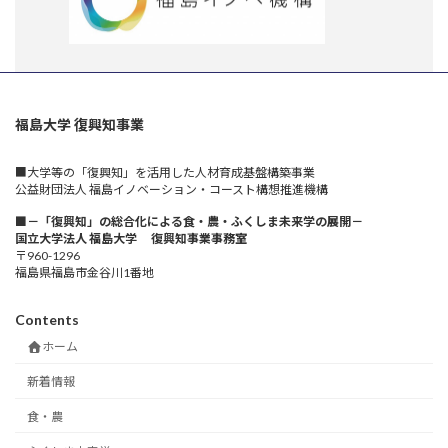
福島大学 復興知事業
■大学等の「復興知」を活用した人材育成基盤構築事業
公益財団法人 福島イノベーション・コースト構想推進機構
■－「復興知」の総合化による食・農・ふくしま未来学の展開－
国立大学法人 福島大学 復興知事業事務室
〒960-1296
福島県福島市金谷川1番地
Contents
ホーム
新着情報
食・農