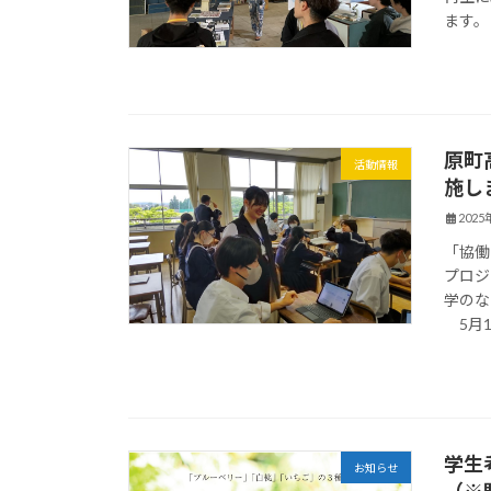
ます。 
原町
活動情報
施し
202
「協働
プロジ
学のな
5月1
学生
お知らせ
（※