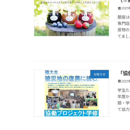
202
銀座は
専門店「
産物の
てま […
「協
お知らせ
202
学生た
年度か
類・学
て協力