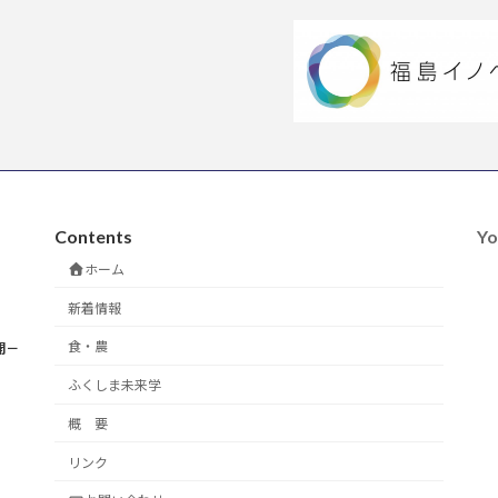
Contents
Yo
ホーム
新着情報
食・農
開－
ふくしま未来学
概 要
リンク