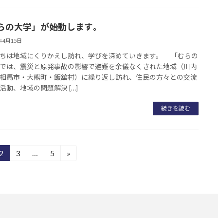
らの大学」が始動します｡
5年4月15日
ちは地域にくりかえし訪れ、学びを深めていきます。 「むらの
では、震災と原発事故の影響で避難を余儀なくされた地域（川内
相馬市・大熊町・飯舘村）に繰り返し訪れ、住民の方々との交流
活動、地域の問題解決 […]
続きを読む
2
3
…
5
»
固
固
固
定
定
定
ペ
ペ
ペ
ー
ー
ー
ジ
ジ
ジ