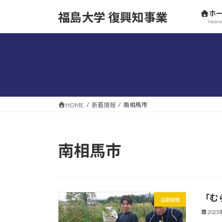
コ
ナ
ホ
福島大学 復興知事業
ン
ビ
Home
テ
ゲ
ン
ー
ツ
シ
へ
ョ
ス
ン
キ
に
ッ
移
HOME
新着情報
南相馬市
プ
動
南相馬市
「む
活動情報
202