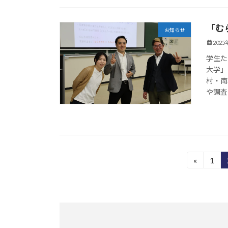
「む
お知らせ
202
学生た
大学」
村・南
や調査
投
«
1
固
定
稿
ペ
の
ー
ジ
ペ