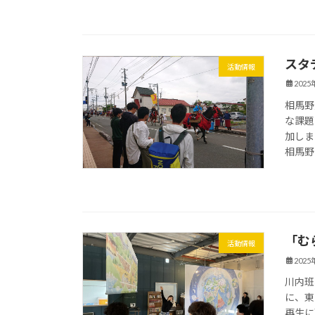
スタ
活動情報
202
相馬野
な課題
加しま
相馬野 
「む
活動情報
202
川内班
に、東
再生に