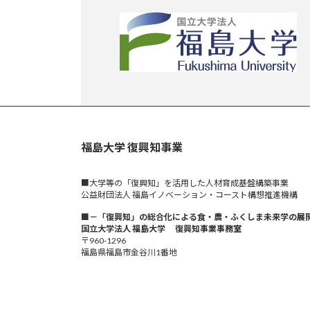
ー
ジ
送
り
福島大学 復興知事業
■大学等の「復興知」を活用した人材育成基盤構築事業
公益財団法人 福島イノベーション・コースト構想推進機構
■－「復興知」の総合化による食・農・ふくしま未来学の展
国立大学法人 福島大学 復興知事業事務室
〒960-1296
福島県福島市金谷川1番地