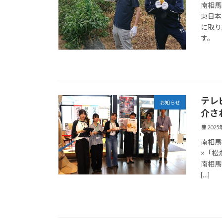
南相馬
東日本
に取り
す。 
テレ
お知らせ
介さ
202
南相馬市
×「松
南相馬
[…]