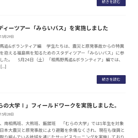
続きを読む
ディーツアー「みらいバス」を実施しました
5年5月29日
馬追&ボランティア編 学生たちは、震災と原発事故からの特異
を抱える福島県を知るためのスタディツアー「みらいバス」に参
した。 5月24日（土）「相馬野馬追&ボランティア」編では、
[…]
続きを読む
らの大学Ⅰ」フィールドワークを実施しました。
5年5月28日
、南相馬班、大熊班、飯舘班 「むらの大学」では1年生を対象
日本大震災と原発事故により避難を余儀なくされ、現在も復興と
取り組んでいる地域を通じたサービスラーニングを実施しており