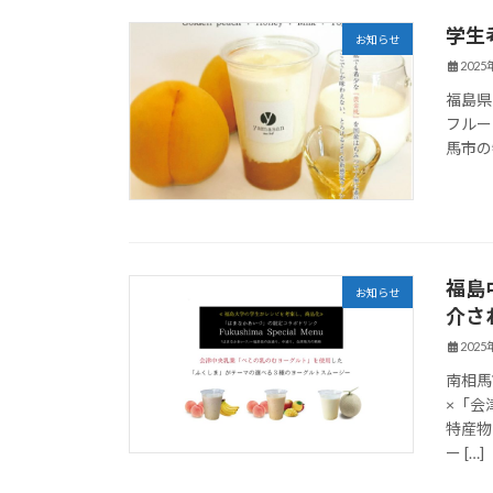
学生
お知らせ
202
福島県
フルーツ
馬市の
福島
お知らせ
介さ
202
南相馬市
×「会
特産物
ー […]