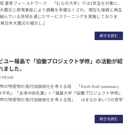
班 夏季フィールドワーク 「むらの大学」では1年生を対象に、
大震災と原発事故により避難を余儀なくされ、現在も復興と再生
組んでいる地域を通じたサービスラーニングを実施しておりま
東日本大震災の被災 […]
続きを読む
ビユー福島で「協働プロジェクト学修」の活動が紹
れました。
5年9月26日
の特産物の高付加価値化を考える班 「fresh fruit yamasan」
永牛乳」「会津中央乳業」×「福島大学『協働プロジェクト学修』
市の特産物の高付加価値化を考える班」 はまなかあいづの産学
続きを読む