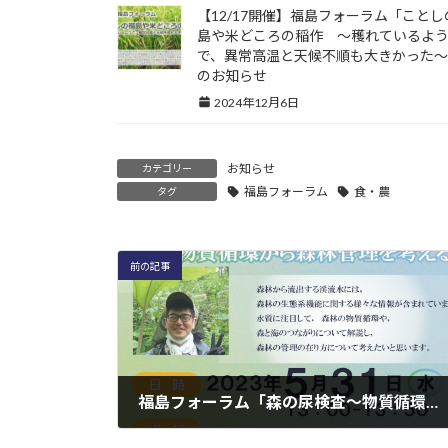
【12/17開催】福島フォーラム「ことし
島や米どころの稲作 ～穫れているよ
で、異常高温と天候不順も大きかった
のお知らせ
2024年12月6日
お知らせ
カテゴリー
福島フォーラム
食・農
タグ
前の記事
福島フォーラム「森の尿検査～物質循環から森林管理を考える」をYouTubeに公開しました
2023年6月29日