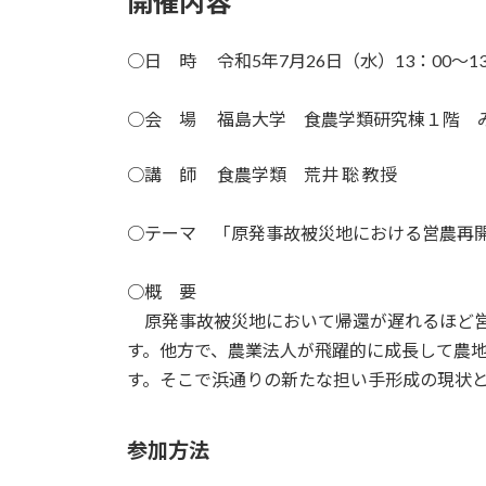
開催内容
○日 時 令和5年7月26日（水）13：00～1
○会 場 福島大学 食農学類研究棟１階 
○講 師 食農学類 荒井 聡 教授
○テーマ 「原発事故被災地における営農再
○概 要
原発事故被災地において帰還が遅れるほど営
す。他方で、農業法人が飛躍的に成長して農
す。そこで浜通りの新たな担い手形成の現状
参加方法