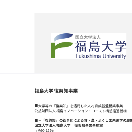
福島大学 復興知事業
■大学等の「復興知」を活用した人材育成基盤構築事業
公益財団法人 福島イノベーション・コースト構想推進機構
■－「復興知」の総合化による食・農・ふくしま未来学の展
国立大学法人 福島大学 復興知事業事務室
〒960-1296