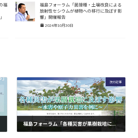
の福
福島フォーラム「菌接種・土壌改良による
う
放射性セシウムが植物への移行に及ぼす影
～」
響」開催報告
2024年10月30日
次の記事
福島フォーラム「各種災害が果樹栽培に及ぼす影響～水害や原子力災害を例に～」をYouTubeに公開しました
2023年7月21日