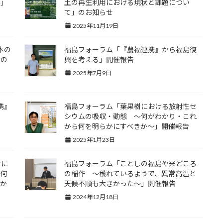
み」
土の再生利用における現状と課題につい
て」のお知らせ
2025年11月19日
本の
福島フォーラム「『農福連携』から福島復
」の
興を考える」開催報告
2025年7月9日
携』
福島フォーラム「葉果樹における放射性セ
シウムの吸収・動態 ～何がわかり・これ
から何を明らかにすべきか～」開催報告
2025年1月23日
樹に
福島フォーラム「ことしの福島や米どころ
～何
の稲作 ～穫れているようで、異常高温と
きか
天候不順も大きかった～」開催報告
2024年12月18日