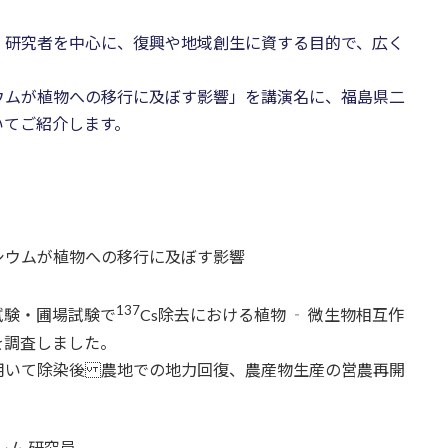
・研究者を中心に、復興や地域創生に資する目的で、広く
ウムが植物への移行に及ぼす影響」を講演名に、福島県二
いてご紹介します。
シウムが植物への移行に及ぼす影響
137
試験・圃場試験で
Cs除去における植物 ‐ 微生物相互作
を調査しました。
用いて除染後 農地での地力回復、農産物生産の営農再開
レム 研究員