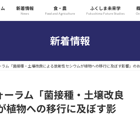
ーム
新着情報
食・農
ふくしま未来学
News
Food and Agriculture
Fukushima Future Studies
Ov
新着情報
フォーラム「菌接種・土壌改良による放射性セシウムが植物への移行に及ぼす影響」の
フォーラム「菌接種・土壌改良
が植物への移行に及ぼす影