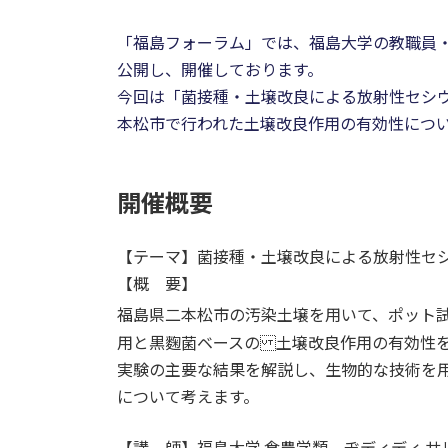
「福島フォーラム」では、福島大学の教職員
公開し、開催しております。
今回は「菌接種・土壌改良による放射性セシ
本松市で行われた土壌改良作用の有効性につ
開催概要
【テーマ】菌接種・土壌改良による放射性セ
【概 要】
福島県二本松市の汚染土壌を用いて、ポット
用と黒麴菌ベースの 土壌改良作用の有効性
実験の主要な結果を解説し、生物的な技術を
について考えます。
【講 師】福島大学 食農学類 ヂディディ サ