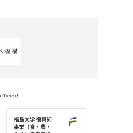
uTube
福島大学 復興知
事業（食・農・