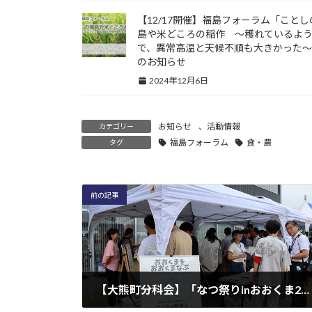
【12/17開催】福島フォーラム「ことし
島や米どころの稲作 ～穫れているよ
で、異常高温と天候不順も大きかった
のお知らせ
2024年12月6日
お知らせ
、
活動情報
カテゴリー
福島フォーラム
食・農
タグ
前の記事
【大熊町分科会】「なつ祭りinおおくま2024」へ参加しました