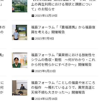
み」
土の再生利用における現状と課題につい
て」のお知らせ
2025年11月19日
本の
福島フォーラム「『農福連携』から福島復
」の
興を考える」開催報告
2025年7月9日
携』
福島フォーラム「葉果樹における放射性セ
シウムの吸収・動態 ～何がわかり・これ
から何を明らかにすべきか～」開催報告
2025年1月23日
樹に
福島フォーラム「ことしの福島や米どころ
～何
の稲作 ～穫れているようで、異常高温と
きか
天候不順も大きかった～」開催報告
2024年12月18日