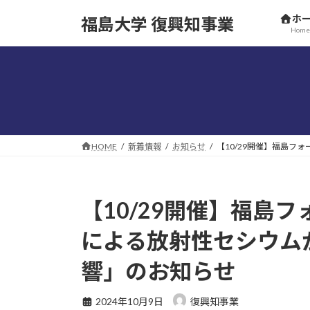
コ
ナ
ホ
福島大学 復興知事業
ン
ビ
Home
テ
ゲ
ン
ー
ツ
シ
へ
ョ
ス
ン
キ
に
ッ
移
HOME
新着情報
お知らせ
【10/29開催】福島
プ
動
【10/29開催】福島
による放射性セシウム
響」のお知らせ
2024年10月9日
復興知事業