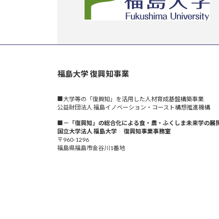
福島大学 復興知事業
■大学等の「復興知」を活用した人材育成基盤構築事業
公益財団法人 福島イノベーション・コースト構想推進機構
■－「復興知」の総合化による食・農・ふくしま未来学の展
国立大学法人 福島大学 復興知事業事務室
〒960-1296
福島県福島市金谷川1番地