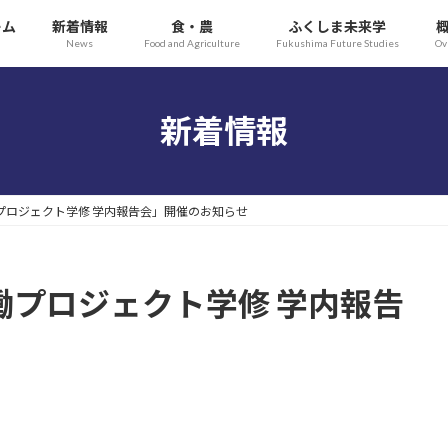
ーム
新着情報
食・農
ふくしま未来学
News
Food and Agriculture
Fukushima Future Studies
Ov
新着情報
協働プロジェクト学修 学内報告会」開催のお知らせ
「協働プロジェクト学修 学内報告