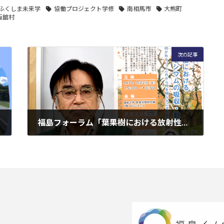
ふくしま未来学
協働プロジェクト学修
南相馬市
大熊町
飯舘村
次の記事
福島フォーラム「葉果樹における放射性セシウムの吸収・動態 ～何がわかり・これから何を明らかにすべきか～」開催報告
2025年1月23日