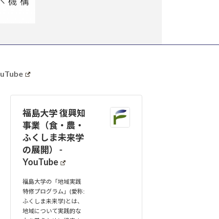
uTube
福島大学 復興知
事業（食・農・
ふくしま未来学
の展開） -
YouTube
福島大学の「地域実践
特修プログラム」(愛称:
ふくしま未来学)とは、
地域について実践的な